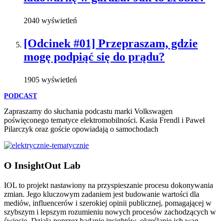
2040 wyświetleń
[Odcinek #01] Przepraszam, gdzie
mogę podpiąć się do prądu?
1905 wyświetleń
PODCAST
Zapraszamy do słuchania podcastu marki Volkswagen
poświęconego tematyce elektromobilności. Kasia Frendl i Paweł
Pilarczyk oraz goście opowiadają o samochodach
O InsightOut Lab
IOL to projekt nastawiony na przyspieszanie procesu dokonywania
zmian. Jego kluczowym zadaniem jest budowanie wartości dla
mediów, influencerów i szerokiej opinii publicznej, pomagającej w
szybszym i lepszym rozumieniu nowych procesów zachodzących w
świecie. Działa poprzez badanie insightów, określanie ich wag,