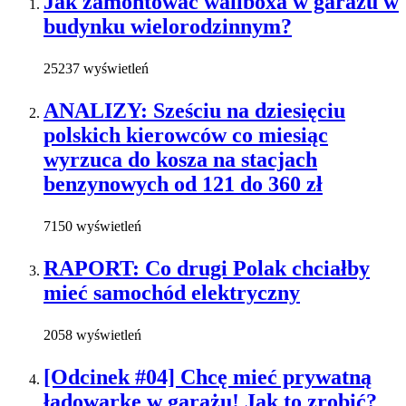
Jak zamontować wallboxa w garażu w
budynku wielorodzinnym?
25237 wyświetleń
ANALIZY: Sześciu na dziesięciu
polskich kierowców co miesiąc
wyrzuca do kosza na stacjach
benzynowych od 121 do 360 zł
7150 wyświetleń
RAPORT: Co drugi Polak chciałby
mieć samochód elektryczny
2058 wyświetleń
[Odcinek #04] Chcę mieć prywatną
ładowarkę w garażu! Jak to zrobić?