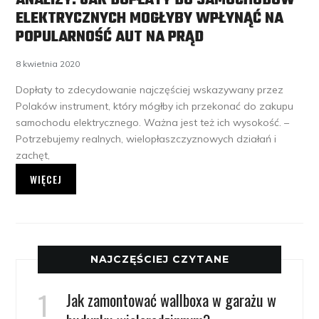
ANALIZY: JAK DOPŁATY DO SAMOCHODÓW
ELEKTRYCZNYCH MOGŁYBY WPŁYNĄĆ NA
POPULARNOŚĆ AUT NA PRĄD
8 kwietnia 2020
Dopłaty to zdecydowanie najczęściej wskazywany przez
Polaków instrument, który mógłby ich przekonać do zakupu
samochodu elektrycznego. Ważna jest też ich wysokość. –
Potrzebujemy realnych, wielopłaszczyznowych działań i
zachęt,
WIĘCEJ
NAJCZĘŚCIEJ CZYTANE
Jak zamontować wallboxa w garażu w