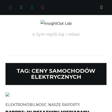
FACEBOOK
TWITTER
LINKEDIN
YOUTUBE
o tym myśli się i mówi
TAG:
CENY SAMOCHODÓW
ELEKTRYCZNYCH
ELEKTROMOBILNOŚĆ
,
NASZE RAPORTY