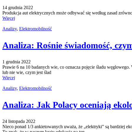
14 grudnia 2022
Produkcja aut elektrycznych może odbywać się według zasad zrównow
Więcej
Analizy
,
Elektromobilność
Analiza: Rośnie świadomość, czym
1 grudnia 2022
Prawie 6 na 10 badanych wie, co oznacza pojęcie śladu węglowego. W
lub nie wie, czym jest ślad
Więcej
Analizy
,
Elektromobilność
Analiza: Jak Polacy oceniają eko
24 listopada 2022
Nieco ponad 1/3 ankietowanych uważa, że „elektryki” są bardziej eko
To znak, że w naszym kraju edukacja na ten