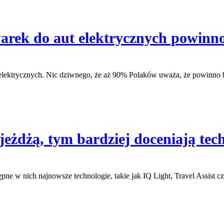
warek do aut elektrycznych powinno
elektrycznych. Nic dziwnego, że aż 90% Polaków uważa, że powinno by
 jeżdżą, tym bardziej doceniają tec
ne w nich najnowsze technologie, takie jak IQ Light, Travel Assist c