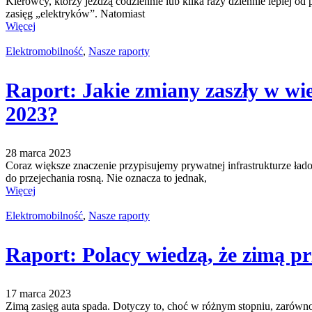
Kierowcy, którzy jeżdżą codziennie lub kilka razy dziennie lepiej od
zasięg „elektryków”. Natomiast
Więcej
Elektromobilność
,
Nasze raporty
Raport: Jakie zmiany zaszły w wie
2023?
28 marca 2023
Coraz większe znaczenie przypisujemy prywatnej infrastrukturze ład
do przejechania rosną. Nie oznacza to jednak,
Więcej
Elektromobilność
,
Nasze raporty
Raport: Polacy wiedzą, że zimą p
17 marca 2023
Zimą zasięg auta spada. Dotyczy to, choć w różnym stopniu, zarówno a