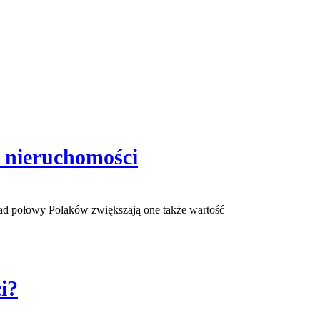
ć nieruchomości
onad połowy Polaków zwiększają one także wartość
i?