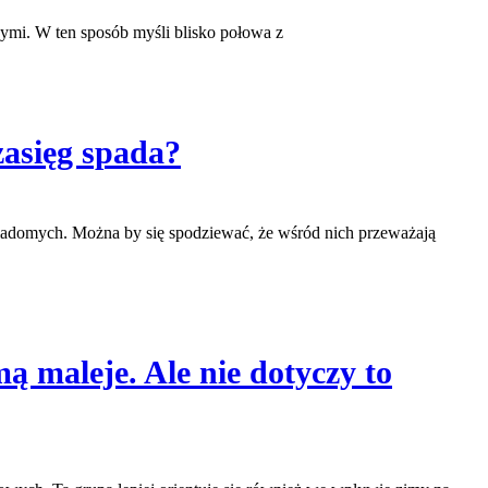
ymi. W ten sposób myśli blisko połowa z
zasięg spada?
wiadomych. Można by się spodziewać, że wśród nich przeważają
ą maleje. Ale nie dotyczy to